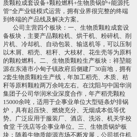
质颗粒成套设备+颗粒燃料+生物质锅炉+能源托
管”全产业链模式运营，拥有业界很
完整的终端
到终端的产品线及解决方案。
公司主营四个板块：一、生物质颗粒成套设
备板块，主要产品颗粒机、烘干机、粉碎机、削
片机、冷却机、自动包装、输送机等，可以压制
以木屑、稻壳、秸秆、大枝材、花生壳等为原料
的颗粒燃料。二、生物质颗粒生产板块：祥堃能
源在东港市小甸子镇政府后侧建厂30亩地，拥有
2套生物质颗粒生产线，年加工稻壳、木质、秸
秆等原料颗粒两万余吨左右。在沈阳与中国华润
集团子公司华润米业深度合作，年产稻壳颗粒
15000
余吨，适用于企事业单位大型链条炉排锅
炉，具有起压快、燃烧充分、无烟成本低等优
势。广泛应用于服装厂、酒店、洗浴、机关学校
食堂
干洗店等企事业单位。三、生物质锅炉板
块：随着生物质能源市场不断发展，公司抓住机