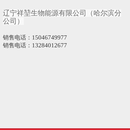
辽宁祥堃生物能源有限公司（哈尔滨分
公司）
15046749977
销售电话：
13284012677
销售电话
：