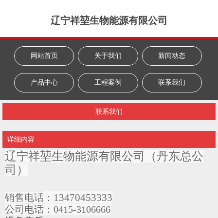
辽宁祥堃生物能源有限公司
网站首页
关于我们
新闻动态
产品中心
工程案例
联系我们
联系我们
详细内容
辽宁祥堃生物能源有限公司（丹东总公
司）
13470453333
销售电话
：
公司电话：0415-3106666