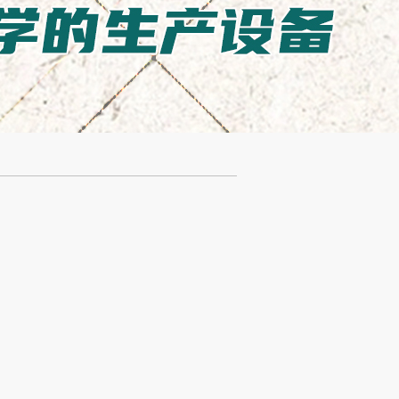
您的当前位置：
首 页
>>
人才招聘