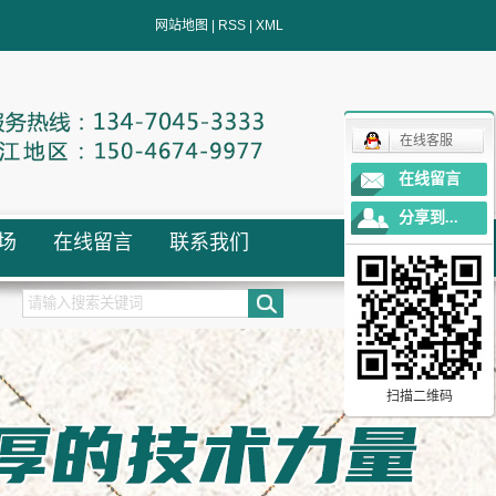
网站地图
|
RSS
|
XML
在线客服
在线留言
分享到...
场
在线留言
联系我们
扫描二维码