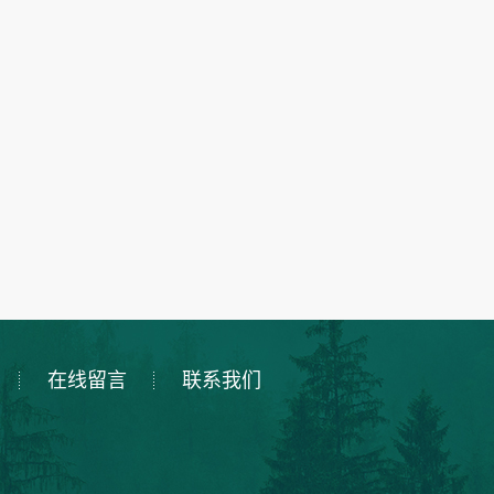
在线留言
联系我们