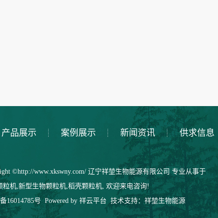
产品展示
案例展示
新闻资讯
供求信息
right ©http://www.xkswny.com/ 辽宁祥堃生物能源有限公司 专业从事于
颗粒机
,
新型生物颗粒机
,
稻壳颗粒机
, 欢迎来电咨询!
备16014785号
Powered by
祥云平台
技术支持：
祥堃生物能源