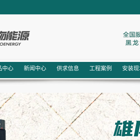
品中心
新闻中心
供求信息
工程案例
安装现
质能源
供求信息
生物质设备
质颗粒
设备
行业新闻
现场案例
生物质锅
质锅炉
燃料
技术支持
炉、蒸汽发
安装现场
备配件
公司新闻
生器案例